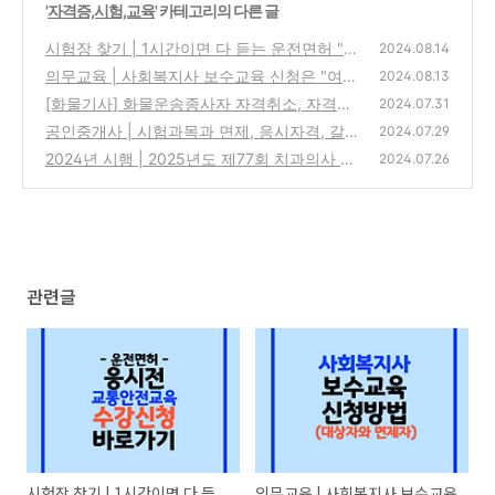
'
자격증,시험,교육
' 카테고리의 다른 글
시험장 찾기 | 1시간이면 다 듣는 운전면허 "응
2024.08.14
시전 교통안전교육" 신청방법
의무교육 | 사회복지사 보수교육 신청은 "여기
(0)
2024.08.13
서" 하세요.(미이수 과태료 20만원!)
[화물기사] 화물운송종사자 자격취소, 자격정
(0)
2024.07.31
지되는 9가지 경우와 벌금은?
공인중개사 | 시험과목과 면제, 응시자격, 갈수
(0)
2024.07.29
록 어려워지는 난이도? (ft.상대평가, 답안지
2024년 시행 | 2025년도 제77회 치과의사 국
2024.07.26
양식)
가시험 실기 시험일정, 시험시간표, 준비물
(0)
(0)
관련글
시험장 찾기 | 1시간이면 다 듣
의무교육 | 사회복지사 보수교육