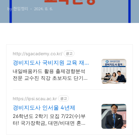
수교육)
by 한입정리
2024. 8. 6.
http://sgacademy.co.kr/
광고
경비지도사 국비지원 교육 재
직자 실업자 국비지원
내일배움카드 활용 출제경향분석
전문 교수진 직강 초보자도 단기간
시험준비 가능 2025년 시험 합격
자 직강으로 최신 출제경향 및 시
험준비 노하우 전수
https://ipsi.scau.ac.kr
광고
경비지도사 인서울 4년제
26학년도 2학기 모집 7/22(수)부
터! 국가장학금, 대면/비대면 혼합
교육 대한민국 밀리터리 콘텐츠 전
문가 이세환 교수 특임교수 임용