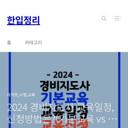
본문 바로가기
한입정리
홈
카테고리
자격증,시험,교육
2024 경비지도사 교육일정,
신청방법은?(기본교육 vs 보