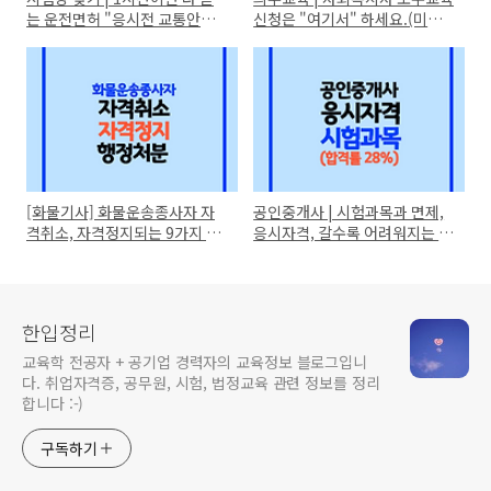
는 운전면허 "응시전 교통안전
신청은 "여기서" 하세요.(미이
교육" 신청방법
수 과태료 20만원!)
[화물기사] 화물운송종사자 자
공인중개사 | 시험과목과 면제,
격취소, 자격정지되는 9가지 경
응시자격, 갈수록 어려워지는 난
우와 벌금은?
이도? (ft.상대평가, 답안지 양
식)
한입정리
교육학 전공자 + 공기업 경력자의 교육정보 블로그입니
다. 취업자격증, 공무원, 시험, 법정교육 관련 정보를 정리
합니다 :-)
구독하기