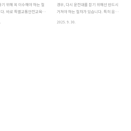
하기 위해 꼭 이수해야 하는 절
경우, 다시 운전대를 잡기 위해선 반드시
니다. 바로 특별교통안전교육인
거쳐야 하는 절차가 있습니다. 특히 음주
주운전 특별교통안전교육은 단순
운전 적발이 처음이라면, 자신의 상황에
.
2025. 9. 30.
곳에서 신청하면 되는 것이 아
맞는 교육 대상인지 확인하고, 정해진 절
 교육과정을 선택했는지, 그리
차에 따라 음주 1차 특별교통안전교육 신
육반을 수강해야 하는지에 따
청부터 진행해야 하는데요. 해당교육을
교육장소가 달라집니다. 특히
이수해야만 면허 정지일 감경이나 재취득
교육장은 교육수요가 많은 만
이 가능하기 때문에, 대충 넘길 수 없는 중
 정보 없이 접근하면 헛걸음이
요한 과정이기도 합니다. 오늘은 음주 1차
는데요. 오늘은 강원도 춘천, 강
특별교통안전교육 대상부터 신청방법, 교
 제주시 특별교통안전교육 장소
육시간까지 필수정보를 아래에서 확인해
래에서 확인해보시기 바랍니다
보시기 바랍니다. 😊 목차 1. 음주 1차 특
. [춘천] 특별교통안전교육 장소
별교통안전교육 대상음주운전으로 적발
장 주소 강원특별자치도 춘천시
된 분들이 가장 먼저 헷갈려하는 부분이
6 (우두동) 강원 지역에서 특
바로 “나는 도대체 몇 회자 대상인가?” 하
교육을 들어야 한다면, 춘천
는 부분입니다. 겉보기엔 단순히 한 번이
릉 교육장..
면 1회자, 두 번이면..