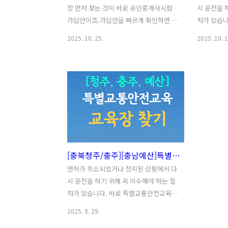
장 먼저 찾는 것이 바로 공인중개사시험
시 운전을 
가답안이죠.가답안을 빠르게 확인하면 자
차가 있습
신의 예상 점수를 미리 파악할 수 있는데
데요. 음
2025. 10. 25.
2025. 10. 1
요.특히 시험 직후에는 기억이 생생한 편
히 가까운 
이니, 아래에서 2025년 제36회 공인중개
니라, 어떤
사시험의 가답안을 바로 확인해보시기 바
고 어떤 교
랍니다!1. 2025 공인중개사시험 가답안
라 가능한 
2025년 제36회 공인중개사시험의 가답
인기있는 
안은 시험일인 10월 25일(토) 오후 6시부
큼, 정확한
터 10월 31일(금) 오후 6시까지[Q-
될 수도 있
Net(큐넷) 공인중개사 공식 홈페이지]에
릉 그리고
서 확인할 수 있었습니다.🔻2025 제36회
정보를 아
[충북청주/충주][충남예산]특별교통안전교육 장소는? 음주운전 교육장 찾기!
공인중개사시험 가답안🔻확인 절차는 간
😊 목차 1
단합니다.1️⃣ Q-Net 공인중개사 홈페이
춘천 교육
면허가 취소되었거나 정지된 상황에서 다
지 접속2️⃣ ‘가답안 확인’ 메뉴 클릭3️⃣ 1
영서로 280
시 운전을 하기 위해 꼭 이수해야 하는 절
차, 2차 과목별 정답표 열람로그인 없이
별교통안전
차가 있습니다. 바로 특별교통안전교육인
바로 볼 수 ..
교육장과 강
데요. 음주운전 특별교통안전교육은 단순
2025. 9. 29.
히 가까운 곳에서 신청하면 되는 것이 아