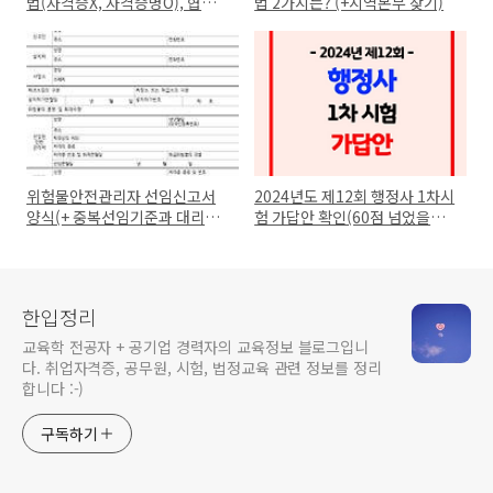
법(자격증X, 자격증명O), 협회
법 2가지는? (+지역본부 찾기)
찾기!
위험물안전관리자 선임신고서
2024년도 제12회 행정사 1차시
양식(+ 중복선임기준과 대리자
험 가답안 확인(60점 넘었을
자격 2가지)
까?)
한입정리
교육학 전공자 + 공기업 경력자의 교육정보 블로그입니
다. 취업자격증, 공무원, 시험, 법정교육 관련 정보를 정리
합니다 :-)
구독하기