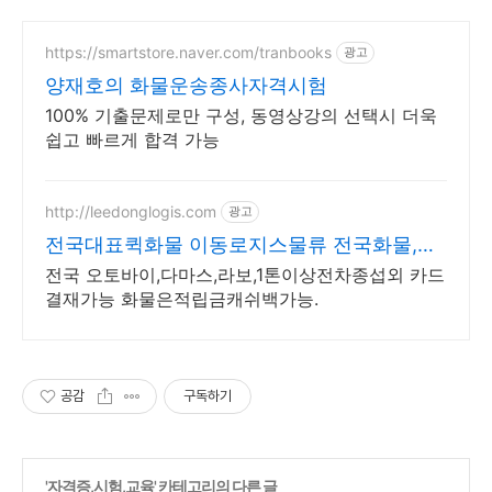
https://smartstore.naver.com/tranbooks
광고
양재호의 화물운송종사자격시험
100% 기출문제로만 구성, 동영상강의 선택시 더욱
쉽고 빠르게 합격 가능
http://leedonglogis.com
광고
전국대표퀵화물 이동로지스물류 전국화물,퀵
배차
전국 오토바이,다마스,라보,1톤이상전차종섭외 카드
결재가능 화물은적립금캐쉬백가능.
공감
구독하기
'
자격증,시험,교육
' 카테고리의 다른 글