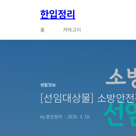
본문 바로가기
한입정리
홈
카테고리
생활정보
[선임대상물] 소방안전
by 한입정리
2025. 3. 10.