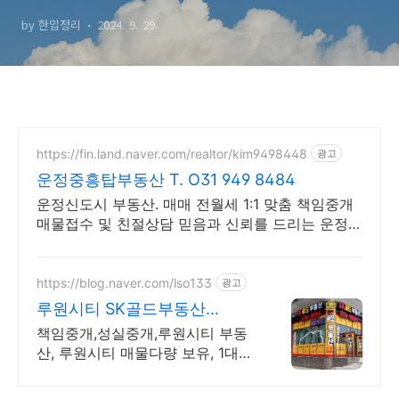
희망타운 (분양가 3억 후반)
by 한입정리
2024. 9. 29.
https://fin.land.naver.com/realtor/kim9498448
광고
운정중흥탑부동산 T. O31 949 8484
운정신도시 부동산. 매매 전월세 1:1 맞춤 책임중개
매물접수 및 친절상담 믿음과 신뢰를 드리는 운정신
도시 No.1 부동산
https://blog.naver.com/lso133
광고
루원시티 SK골드부동산
O32.578.9994
책임중개,성실중개,루원시티 부동
산, 루원시티 매물다량 보유, 1대1
맞춤형 중개