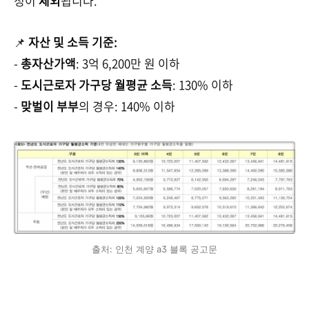
청이
제외
됩니다.
📌
자산 및 소득 기준:
-
총자산가액
: 3억 6,200만 원 이하
-
도시근로자 가구당 월평균 소득
: 130% 이하
-
맞벌이 부부
의 경우: 140% 이하
출처: 인천 계양 a3 블록 공고문