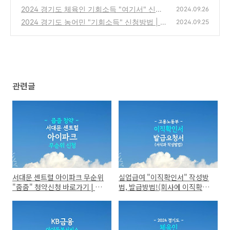
신청하세요! (6개월간 360만원 지원)
2024 경기도 체육인 기회소득 "여기서" 신청
(0)
2024.09.26
하세요 (신청대상: 선수, 지도자, 심판)
2024 경기도 농어민 "기회소득" 신청방법 | 월
(0)
2024.09.25
15만원 기회소득 신청기간 (농민 기본소득X)
(0)
관련글
서대문 센트럴 아이파크 무순위
실업급여 "이직확인서" 작성방
"줍줍" 청약신청 바로가기 | 임
법, 발급방법!(회사에 이직확인
의공급 분양가 8억대(평면도)
서 '발급요청' 하기)