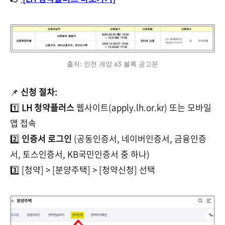
출처: 인천 계양 a3 블록 공고문
📌
신청 절차:
1️⃣
LH 청약플러스
웹사이트(apply.lh.or.kr) 또는 모바일
앱 접속
2️⃣
인증서 로그인
(공동인증서, 네이버인증서, 금융인증
서, 토스인증서, KB국민인증서 중 하나)
3️⃣ [청약] > [분양주택] > [청약신청] 선택