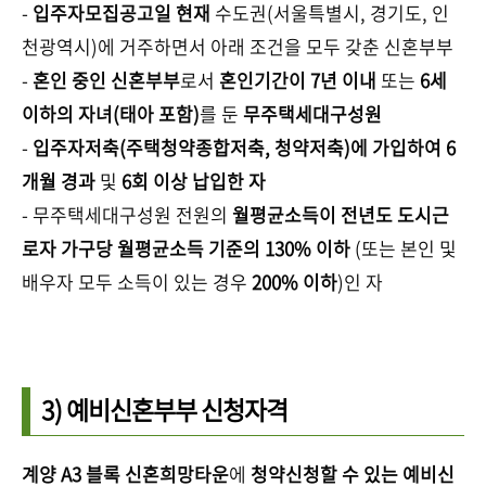
-
입주자모집공고일 현재
수도권(서울특별시, 경기도, 인
천광역시)에 거주하면서 아래 조건을 모두 갖춘 신혼부부
-
혼인 중인 신혼부부
로서
혼인기간이 7년 이내
또는
6세
이하의 자녀(태아 포함)
를 둔
무주택세대구성원
-
입주자저축(주택청약종합저축, 청약저축)에 가입하여 6
개월 경과
및
6회 이상 납입한 자
- 무주택세대구성원 전원의
월평균소득이 전년도 도시근
로자 가구당 월평균소득 기준의 130% 이하
(또는 본인 및
배우자 모두 소득이 있는 경우
200% 이하
)인 자
3) 예비신혼부부 신청자격
계양 A3 블록 신혼희망타운
에
청약신청할 수 있는 예비신