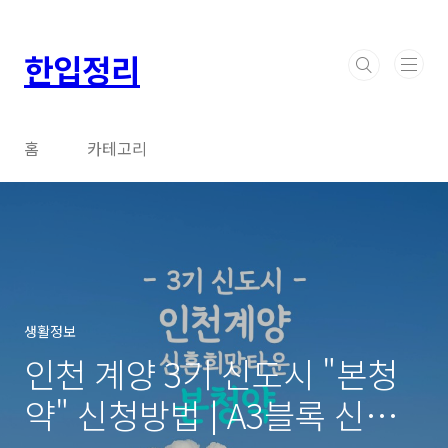
본문 바로가기
한입정리
홈
카테고리
생활정보
인천 계양 3기 신도시 "본청
약" 신청방법 | A3블록 신혼