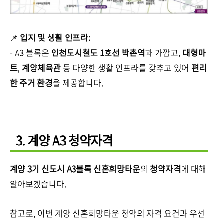
📌
입지 및 생활 인프라:
- A3 블록은
인천도시철도 1호선 박촌역
과 가깝고,
대형마
트
,
계양체육관
등 다양한 생활 인프라를 갖추고 있어
편리
한 주거 환경
을 제공합니다.
3. 계양 A3 청약자격
계양 3기 신도시 A3블록 신혼희망타운
의
청약자격
에 대해
알아보겠습니다.
참고로, 이번 계양 신혼희망타운 청약의 자격 요건과 우선