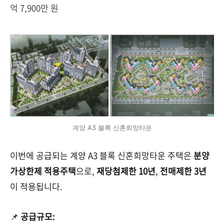
억 7,900만 원
계양 A3 블록 신혼희망타운
이번에 공급되는 계양 A3 블록 신혼희망타운 주택은
분양
가상한제 적용주택
으로,
재당첨제한 10년
,
전매제한 3년
이 적용됩니다.
📌
공급규모: