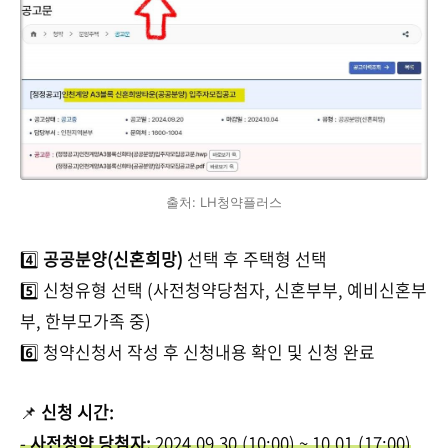
출처: LH청약플러스
4️⃣
공공분양(신혼희망)
선택 후 주택형 선택
5️⃣ 신청유형 선택 (사전청약당첨자, 신혼부부, 예비신혼부
부, 한부모가족 중)
6️⃣ 청약신청서 작성 후 신청내용 확인 및 신청 완료
📌
신청 시간:
-
사전청약 당첨자:
2024.09.30.(10:00) ~ 10.01.(17:00)