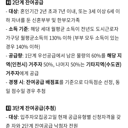
2️⃣ 2단계 잔여공급
-
대상
: 혼인기간 2년 초과 7년 이내, 또는 3세 이상 6세 이
하 자녀를 둔 신혼부부 및 한부모가족
-
소득 기준
: 해당 세대 월평균 소득이 전년도 도시근로자
가구당 월평균소득의 130% 이하 (부부 모두 소득이 있는
경우 140% 이하)
-
공급량
: 1단계 우선공급에서 남은 물량의 60%를
해당 지
역(인천시) 거주자
50%, 나머지 50%는
기타지역(수도권)
거주자
에게 공급
-
경쟁 시
:
잔여공급 배점표
를 기준으로 다득점순 선정, 동
일 점수일 경우 추첨
3️⃣ 3단계 잔여공급(추첨)
-
대상
: 입주자모집공고일 현재 공급유형별 신청자격을 갖
춘 자와 2단계 잔여공급 낙첨자 전원