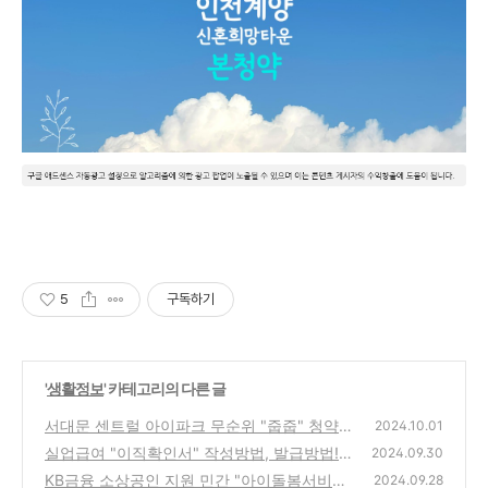
5
구독하기
'
생활정보
' 카테고리의 다른 글
서대문 센트럴 아이파크 무순위 "줍줍" 청약신
2024.10.01
청 바로가기 | 임의공급 분양가 8억대(평면도)
실업급여 "이직확인서" 작성방법, 발급방법!
2024.09.30
(회사에 이직확인서 '발급요청' 하기)
(0)
KB금융 소상공인 지원 민간 "아이돌봄서비스"
(0)
2024.09.28