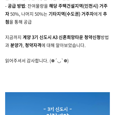
-
공급 방법
: 잔여물량을
해당 주택건설지역(인천시) 거주
자
50%, 나머지 50%는
기타지역(수도권) 거주자
에게
추
첨
을 통해 공급
지금까지
계양 3기 신도시 A3 신혼희망타운 청약신청
방법
과
분양가
,
청약자격
에 대해 알아보았습니다.
읽어주셔서 감사합니다. (❁´◡`❁)