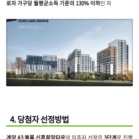
로자 가구당 월평균소득 기준의 130% 이하
인 자
4. 당첨자 선정방법
계양 A3 블록 신혼희망타운
의 입주자 선정은
3단계
로 진행