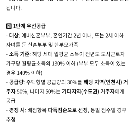
됩니다.
1️⃣ 1단계 우선공급
-
대상
: 예비신혼부부, 혼인기간 2년 이내, 또는 2세 이하
자녀를 둔 신혼부부 및 한부모가족
-
소득 기준
: 해당 세대 월평균 소득이 전년도 도시근로자
가구당 월평균소득의 130% 이하 (부부 모두 소득이 있는
경우 140% 이하)
-
공급량
: 주택형별 공급량의 30%를
해당 지역(인천시) 거
주자
50%, 나머지 50%는
기타지역(수도권) 거주자
에게
공급
-
경쟁 시
: 배점항목
다득점순으로 선정
, 동일 점수일 경우
추첨