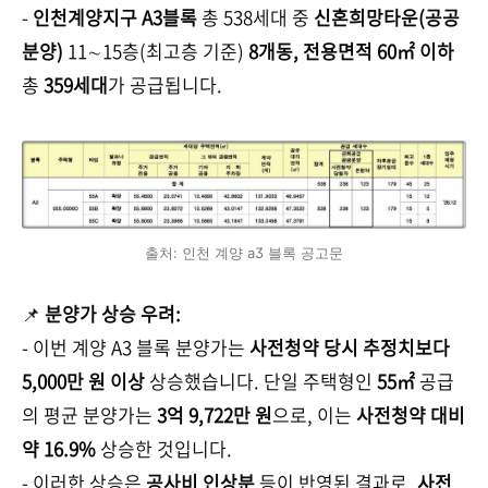
-
인천계양지구 A3블록
총 538세대 중
신혼희망타운(공공
분양)
11∼15층(최고층 기준)
8개동, 전용면적 60㎡ 이하
총
359세대
가 공급됩니다.
출처: 인천 계양 a3 블록 공고문
📌
분양가 상승 우려:
- 이번 계양 A3 블록 분양가는
사전청약 당시 추정치보다
5,000만 원 이상
상승했습니다. 단일 주택형인
55㎡
공급
의 평균 분양가는
3억 9,722만 원
으로, 이는
사전청약 대비
약 16.9%
상승한 것입니다.
- 이러한 상승은
공사비 인상분
등이 반영된 결과로,
사전