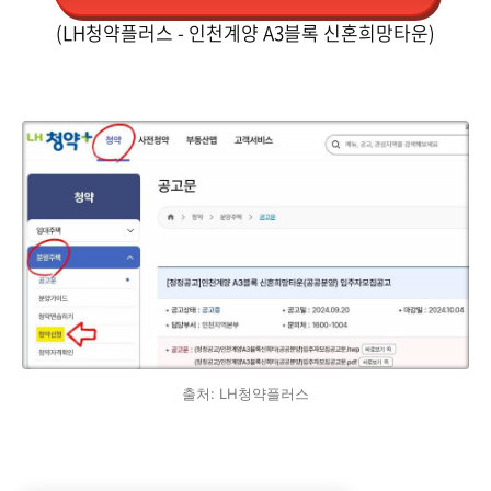
(LH청약플러스 - 인천계양 A3블록 신혼희망타운)
출처: LH청약플러스