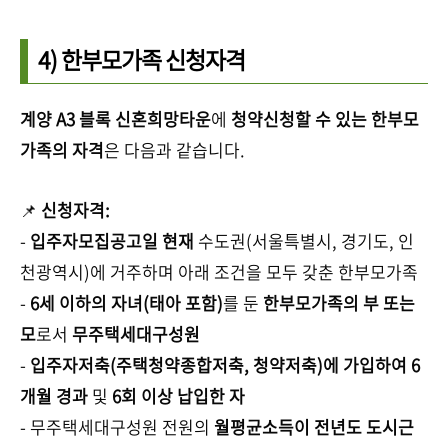
4) 한부모가족 신청자격
계양 A3 블록 신혼희망타운
에
청약신청할 수 있는 한부모
가족의 자격
은 다음과 같습니다.
📌
신청자격:
-
입주자모집공고일 현재
수도권(서울특별시, 경기도, 인
천광역시)에 거주하며 아래 조건을 모두 갖춘 한부모가족
-
6세 이하의 자녀(태아 포함)
를 둔
한부모가족의 부 또는
모
로서
무주택세대구성원
-
입주자저축(주택청약종합저축, 청약저축)에 가입하여 6
개월 경과
및
6회 이상 납입한 자
- 무주택세대구성원 전원의
월평균소득이 전년도 도시근