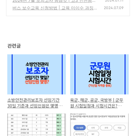
2024년 7월 모의고사 등급컷 | 고3 인천광역
2024.07.11
시 교육청 모의고사(7/11)
버스 보수교육 신청방법 | 교육 미이수 과징금
(0)
2024.07.09
은? (교육주기 1년 VS 2년)
(0)
관련글
소방안전관리보조자 선임기간
육군, 해군, 공군, 국방부 | 군무
30일 기준과 선임인원은 몇명?
원 시험일정과 시험시간은?
(ft.아파트, 주상복합 등)
(+가산점 자격증)