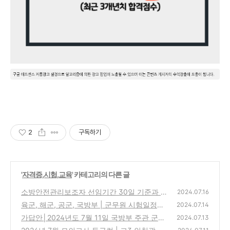
2
구독하기
'
자격증,시험,교육
' 카테고리의 다른 글
소방안전관리보조자 선임기간 30일 기준과 선
2024.07.16
임인원은 몇명?(ft.아파트, 주상복합 등)
육군, 해군, 공군, 국방부 | 군무원 시험일정과
(0)
2024.07.14
시험시간은? (+가산점 자격증)
가답안│2024년도 7월 11일 국방부 주관 군무
(0)
2024.07.13
원 필기시험 정답과 문제 떴어요.
(0)