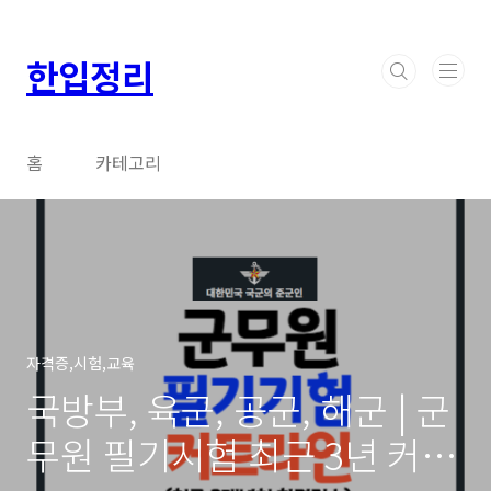
본문 바로가기
한입정리
홈
카테고리
자격증,시험,교육
국방부, 육군, 공군, 해군 | 군
무원 필기시험 최근 3년 커트