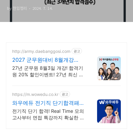
라인 합격선은?(ft. 하는 일)
by 한입정리
2024. 7. 14.
http://army.daebanggosi.com
광고
2027 군무원대비 8월개강
2027년 시험 대비!
27년 군무원 8월3일 개강! 합격기
원 20% 할인이벤트! 27년 최신 강
의 제공 첫 진도 8월 개강 예정! 지
금 신청하면 기간 연장 혜택 제공!
https://m.wowedu.co.kr
광고
와우에듀 전기직 단기합격패스
핵심요약 필기노트 무료제공
전기직 단기 합격! Real Time 모의
고사부터 면접 특강까지 확실한 합
격로드맵