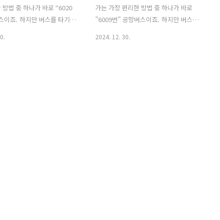
방법 중 하나가 바로 "6020
가는 가장 편리한 방법 중 하나가 바로
스이죠. 하지만 버스를 타기 전
"6009번" 공항버스이죠. 하지만 버스를
신시간표를 확인하셔야 합니
타기 전 반드시 최신 시간표를 확인하셔
0.
2024. 12. 30.
면 배차 간격이 짧게는 20분,
야 합니다. 왜냐하면 배차 간격이 짧게는
분 정도로 차이가 크기 때문인
13분, 길게는 45분 정도로 차이가 크기 때
버스는 한 번 놓치면 다음 버스
문인데요. 한 번 놓치면 다음 버스를 기다
 시간이 길어질 수 있으니, 사
리는 시간이 길어질 수 있는데다가, 평일
꼭 필요하겠습니다. 6020번 최
과 공휴일의 운행 시간표가 다르기 때문
 아래의 '서울공항리무진' 공
에 확인이 꼭 필요하겠습니다. 6009번 최
에서 쉽게 확인할 수 있습니
신 시간표는 아래의 '서울공항리무진' 공
0 공항버스 시간표▶(인천공항
식 홈페이지에서 쉽게 확인할 수 있습니
리무진 "최신시간표" 확인) 정
다. 6009 공항버스 시간표▶(인천공항
체 운행시간표가 '정류장별'로
6009번 리무진 "최신시간표" 확인) 평
 있으니, 미리 확인하셔서 여
일과 휴일 운행시간표가 '정류장별'로 상
하시기 바랍니다! 목차 1. 역
세히 나와 있으니, 미리 확인하셔서 여유
 6020번 시간표6020번 버스
롭게 준비하시기 바랍니다! 목차 1. 양재
..
역/뱅뱅사거리 600..