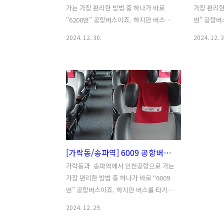
가는 가장 편리한 방법 중 하나가 바로
가장 편리한 
"6200번" 공항버스이죠. 하지만 버스를
번" 공항버
타기 전 반드시 최신시간표를 확인하셔야
반드시 최
2024. 12. 30.
2024. 12. 3
합니다. 왜냐하면 배차 간격이 짧게는 20
다. 왜냐하
분, 길게는 50분 정도로 차이가 크기 때문
길게는 50
인데요. 공항버스는 한 번 놓치면 다음 버
데요. 공항
스를 기다리는 시간이 길어질 수 있으니,
를 기다리는
사전 확인이 꼭 필요하겠습니다. 6200번
전 확인이 
최신 시간표는 아래의 '서울공항리무진'
신 시간표는
공식 홈페이지에서 쉽게 확인할 수 있습
식 홈페이지
니다. 6200 공항버스 시간표▶(인천공
다. 602
항 6200번 리무진 "최신시간표" 확
6020번 
[가락동/송파역] 6009 공항버스 "시간표" | 6009번 인천공항버스 타는 곳과 예약방법
인) 정류장 별 전체 운행시간표가 '정류
류장 별 전
장별'로 상세히 나와 있으니, 미리 확인하
상세히 나와
가락동과 송파역에서 인천공항으로 가는
셔서 여유롭게 준비하시기 바랍니다! 목
유롭게 준비
가장 편리한 방법 중 하나가 바로 "6009
차 1. 황산사거리/길동역 6200번 시간표
삼역/교대역
번" 공항버스이죠. 하지만 버스를 타기 전
6200번 버스 운행은..
운행은 하루 
반드시 최신 시간표를 확인하셔야 합니
2024. 12. 29.
다. 왜냐하면 배차 간격이 짧게는 13분,