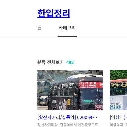
본문 바로가기
한입정리
홈
카테고리
분류 전체보기
492
[황산사거리/길동역] 6200 공항버스 "시간표" | 6200번 인천공항버스 타는 곳과 예약방법
황산사거리와 길동역에서 인천공항으로
역삼역과 