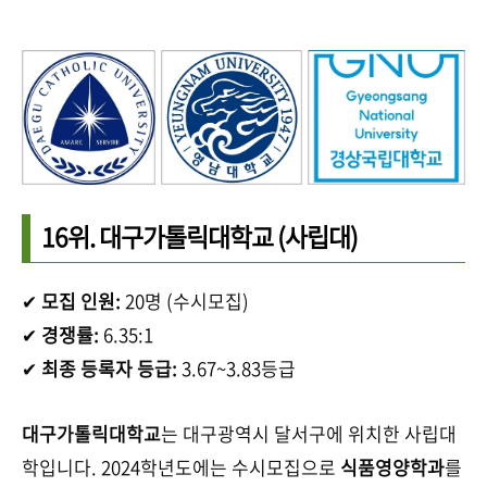
16위.
대구가톨릭대학교
(사립대)
✔
모집 인원:
20명 (수시모집)
✔
경쟁률:
6.35:1
✔
최종 등록자 등급:
3.67~3.83등급
대구가톨릭대학교
는 대구광역시 달서구에 위치한 사립대
학입니다. 2024학년도에는 수시모집으로
식품영양학과
를