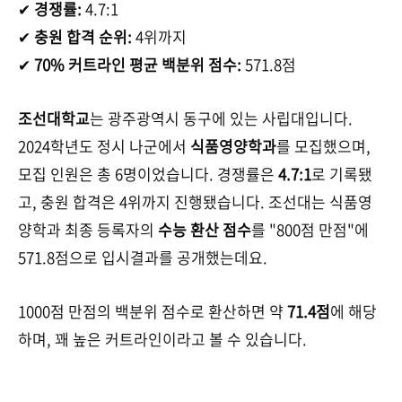
✔
경쟁률:
4.7:1
✔
충원 합격 순위:
4위까지
✔
70% 커트라인 평균 백분위 점수:
571.8점
조선대학교
는 광주광역시 동구에 있는 사립대입니다.
2024학년도 정시 나군에서
식품영양학과
를 모집했으며,
모집 인원은 총 6명이었습니다. 경쟁률은
4.7:1
로 기록됐
고, 충원 합격은 4위까지 진행됐습니다. 조선대는 식품영
양학과 최종 등록자의
수능 환산 점수
를 "800점 만점"에
571.8점으로 입시결과를 공개했는데요.
1000점 만점의 백분위 점수로 환산하면 약
71.4점
에 해당
하며, 꽤 높은 커트라인이라고 볼 수 있습니다.