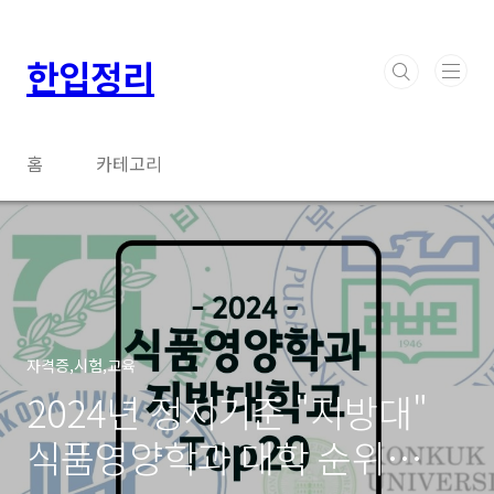
본문 바로가기
한입정리
홈
카테고리
자격증,시험,교육
2024년 정시기준 "지방대"
식품영양학과 대학 순위