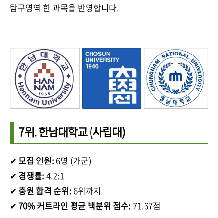
탐구영역 한 과목을 반영합니다.
7위.
한남대학교
(사립대)
✔
모집 인원:
6명 (가군)
✔
경쟁률:
4.2:1
✔
충원 합격 순위:
6위까지
✔
70% 커트라인 평균 백분위 점수:
71.67점