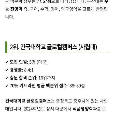
균 백분위 점수는
77.67점
으로 나타났습니다. 부산대는
수
능 전영역
즉, 국어, 수학, 영어, 탐구영역을 고르게 반영합
니다.
2위.
건국대학교 글로컬캠퍼스
(사립대)
✔
모집 인원:
5명 (다군)
✔
경쟁률:
8.4:1
✔
충원 합격 순위:
16위까지
✔
70% 커트라인 평균 백분위 점수:
88~89점
건국대학교 글로컬캠퍼스
는 충청북도 충주시에 있는 사립
대입니다. 2024학년도 정시 다군에서
식품영양학과
를 모