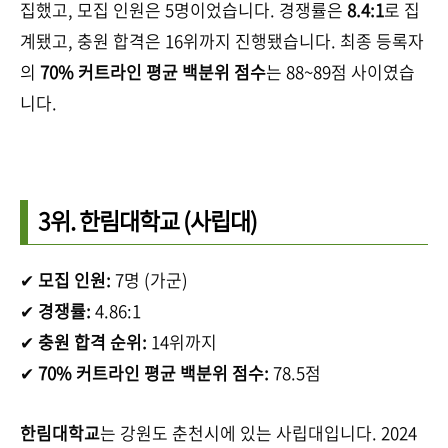
집했고, 모집 인원은 5명이었습니다. 경쟁률은
8.4:1
로 집
계됐고, 충원 합격은 16위까지 진행됐습니다. 최종 등록자
의
70% 커트라인 평균 백분위 점수
는 88~89점 사이였습
니다.
3위.
한림대학교
(사립대)
✔
모집 인원:
7명 (가군)
✔
경쟁률:
4.86:1
✔
충원 합격 순위:
14위까지
✔
70% 커트라인 평균 백분위 점수:
78.5점
한림대학교
는 강원도 춘천시에 있는 사립대입니다. 2024