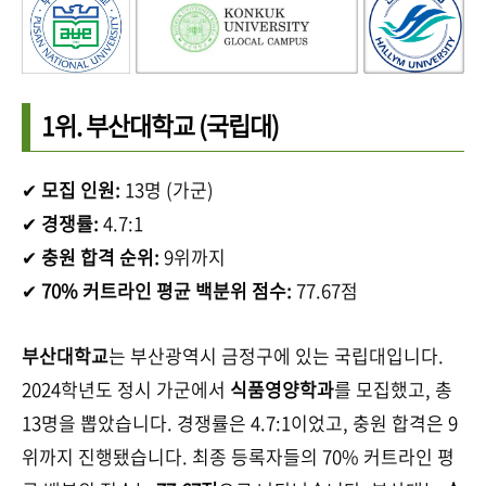
1위.
부산대학교
(국립대)
✔
모집 인원:
13명 (가군)
✔
경쟁률:
4.7:1
✔
충원 합격 순위:
9위까지
✔
70% 커트라인 평균 백분위 점수:
77.67점
부산대학교
는 부산광역시 금정구에 있는 국립대입니다.
2024학년도 정시 가군에서
식품영양학과
를 모집했고, 총
13명을 뽑았습니다. 경쟁률은 4.7:1이었고, 충원 합격은 9
위까지 진행됐습니다. 최종 등록자들의 70% 커트라인 평