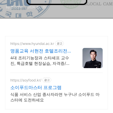
Top20!(부산, 전남, 강원, 충
by 한입정리
2024. 11. 20.
청 등)
https://www.hyundai.ac.kr
광고
명품교육 서현전 호텔조리전공
조리기능장/스타셰프 교수진
4대 조리기능장과 스타셰프 교수
진, 특급호텔 현장실습, 자격증/요
리대회 지원
https://soyfood.kr/
광고
소이푸드마스터 프로그램
식품 서비스 산업 종사자라면 누구나! 소이푸드 마
스터에 도전하세요