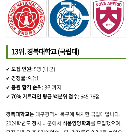
13위.
경북대학교
(국립대)
✔
모집 인원:
5명 (나군)
✔
경쟁률:
9.2:1
✔
충원 합격 순위:
3위까지
✔
70% 커트라인 평균 백분위 점수:
645.76점
경북대학교
는 대구광역시 북구에 위치한 국립대입니다.
2024학년도 정시 나군에서
식품영양학과
를 모집했으며,