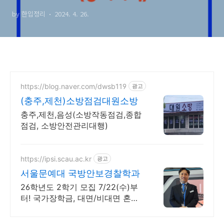
보기!
by 한입정리
2024. 4. 26.
https://blog.naver.com/dwsb119
광고
(충주,제천)소방점검대원소방
충주,제천,음성(소방작동점검,종합
점검, 소방안전관리대행)
https://ipsi.scau.ac.kr
광고
서울문예대 국방안보경찰학과
26학년도 2학기 모집 7/22(수)부
터! 국가장학금, 대면/비대면 혼합
교육 대한민국 밀리터리 콘텐츠 전
문가 이세환 교수 특임교수 임용