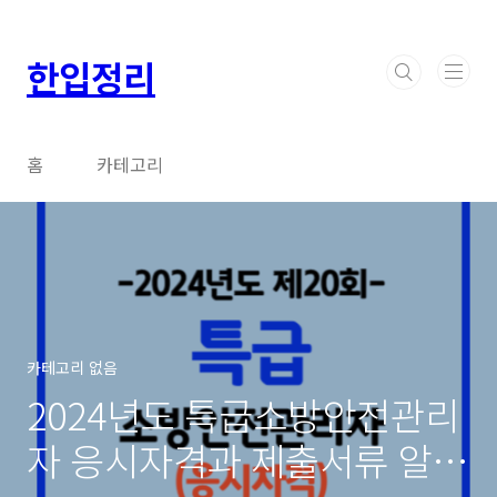
본문 바로가기
한입정리
홈
카테고리
카테고리 없음
2024년도 특급소방안전관리
자 응시자격과 제출서류 알아