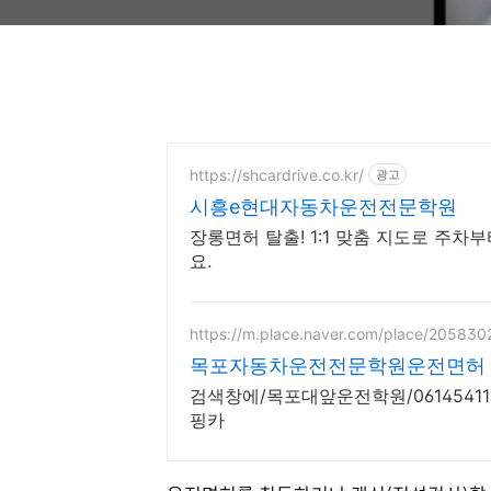
https://shcardrive.co.kr/
광고
시흥e현대자동차운전전문학원
장롱면허 탈출! 1:1 맞춤 지도로 주차
요.
https://m.place.naver.com/place/205830
목포자동차운전전문학원운전면허
검색창에/목포대앞운전학원/06145411
핑카