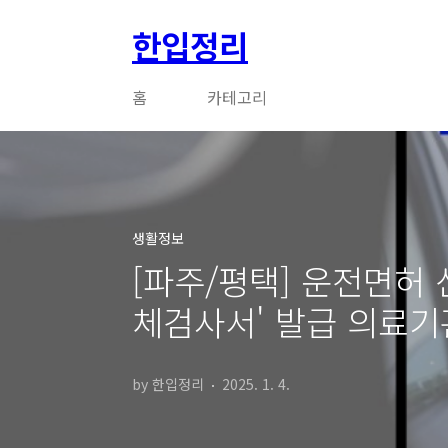
본문 바로가기
한입정리
홈
카테고리
생활정보
[파주/평택] 운전면허 
체검사서' 발급 의료기
by 한입정리
2025. 1. 4.