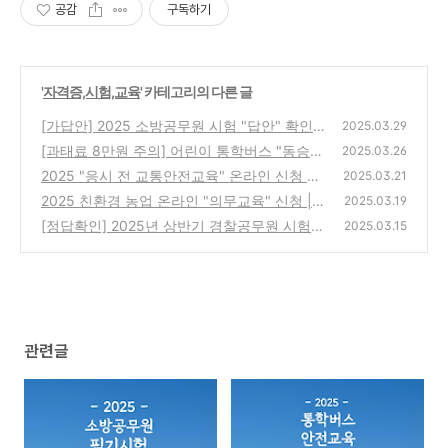
공감
구독하기
'
자격증,시험,교육
' 카테고리의 다른 글
[가답안] 2025 소방공무원 시험 "답안" 확인하
2025.03.29
세요 | 커트라인 합격예측 점수!
[과태료 8만원 주의] 어린이 통학버스 "동승자
(0)
2025.03.26
교육" | 교육주기 2년
2025 "응시 전 교통안전교육" 온라인 신청 바
(0)
2025.03.21
로가기 | 하루전 예약필수!
2025 친환경 농업 온라인 "의무교육" 신청 |
(0)
2025.03.19
친환경 농업 직불금 지급단가!
[정답확인] 2025년 상반기 경찰공무원 시험
(0)
2025.03.15
가답안 다운(ft. 경찰공무원 시험 경쟁률)
(0)
관련글