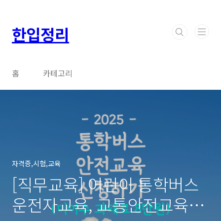
본문 바로가기
한입정리
홈
카테고리
자격증,시험,교육
[직무교육] 어린이 통학버스
운전자교육, 교통안전교육센