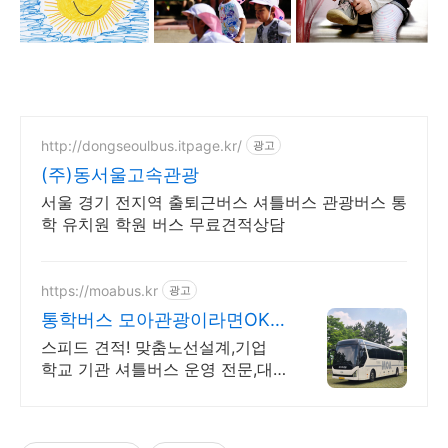
http://dongseoulbus.itpage.kr/
광고
(주)동서울고속관광
서울 경기 전지역 출퇴근버스 셔틀버스 관광버스 통
학 유치원 학원 버스 무료견적상담
https://moabus.kr
광고
통학버스 모아관광이라면OK!
출퇴근,셔틀,통학버스 전문
스피드 견적! 맞춤노선설계,기업
학교 기관 셔틀버스 운영 전문,대
기업 관공서 운행 200여대 차량보
유, 전국 7~45인승 차량 배차, 여
객자동차운수사업 허가업체