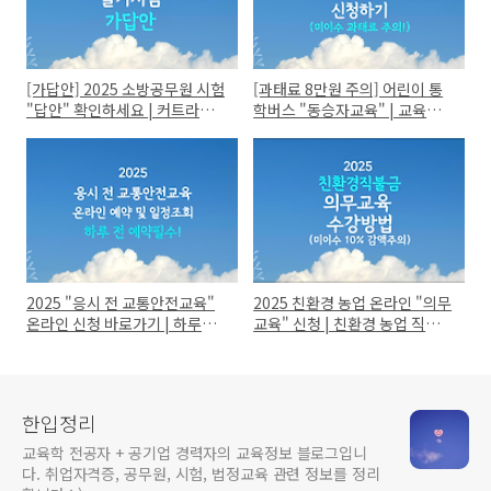
[가답안] 2025 소방공무원 시험
[과태료 8만원 주의] 어린이 통
"답안" 확인하세요 | 커트라인
학버스 "동승자교육" | 교육주
합격예측 점수!
기 2년
2025 "응시 전 교통안전교육"
2025 친환경 농업 온라인 "의무
온라인 신청 바로가기 | 하루전
교육" 신청 | 친환경 농업 직불금
예약필수!
지급단가!
한입정리
교육학 전공자 + 공기업 경력자의 교육정보 블로그입니
다. 취업자격증, 공무원, 시험, 법정교육 관련 정보를 정리