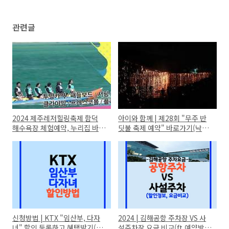
관련글
2024 제주레저힐링축제 함덕
아이와 함께 | 제28회 "무주 반
해수욕장 체험예약, 누리집 바로
딧불 축제 예약" 바로가기(낙화
가기(출연진, 라인업)
놀이 일정은?)
신청방법 | KTX "임산부, 다자
2024 | 김해공항 주차장 VS 사
녀" 할인 등록하고 혜택받기(임
설주차장 요금 비교(ft.예약방