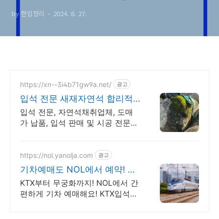
대기 줍줍!
by 한입정리
2024. 8. 27.
https://xn--3i4b71gw9a.net/
광고
입석 전문 새재자연석 합리적
인 가격으로 전국 납품
입석 전문, 자연석채취업체, 도매
가 납품, 입석 판매 및 시공 전문업
체
https://nol.yanolja.com
광고
기차예매도 NOL에서 예약! 기
차&숙소 묶음 할인
KTX부터 무궁화까지! NOL에서 간
편하게 기차 예매해요! KTX입석예
매