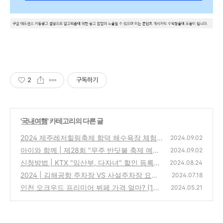
2
구독하기
'
국내여행
' 카테고리의 다른 글
2024 제주레저힐링축제 함덕 해수욕장 체험
2024.09.02
예약, 누리집 바로가기(출연진, 라인업)
아이와 함께 | 제28회 "무주 반딧불 축제 예약"
(0)
2024.09.02
바로가기(낙화놀이 일정은?)
신청방법 | KTX "임산부, 다자녀" 할인 등록하
(0)
2024.08.24
고 혜택받기(임산부 40%, 다자녀 50%할인)
2024 | 김해공항 주차장 VS 사설주차장 요금
2024.07.18
비교(ft.예약방법)
(0)
인천 오크우드 프리미어 뷔페 가격 얼마? (1
(0)
2024.05.21
5% 할인방법!)
(0)