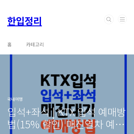
본문 바로가기
한입정리
홈
카테고리
국내여행
입석+좌석 | KTX 입석 예매방
법(15% 할인) 매진열차 예약