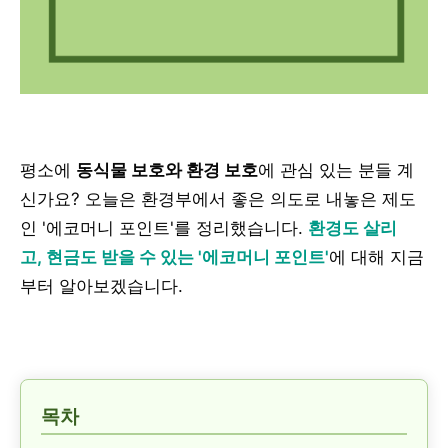
평소에
동식물 보호와 환경 보호
에 관심 있는 분들 계
신가요? 오늘은 환경부에서 좋은 의도로 내놓은 제도
인 '에코머니 포인트'를 정리했습니다.
환경도 살리
고, 현금도 받을 수 있는 '에코머니 포인트'
에 대해 지금
부터 알아보겠습니다.
목차