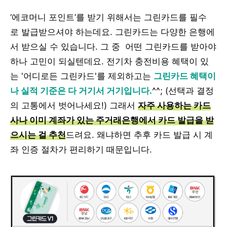
‘에코머니 포인트’를 받기 위해서는 그린카드를 필수
로 발급받으셔야 하는데요. 그린카드는 다양한 은행에
서 받으실 수 있습니다. 그 중 어떤 그린카드를 받아야
하나 고민이 되실텐데요. 전기차 충전비용 혜택이 있
는 '어디로든 그린카드'를 제외하고는
그린카드 혜택이
나 실적 기준은 다 거기서 거기입니다.
^^; (선택과 결정
의 고통에서 벗어나세요!) 그래서
자주 사용하는 카드
사나 이미 계좌가 있는 주거래은행에서 카드 발급을 받
으시는 걸 추천
드려요. 왜냐하면 추후 카드 발급 시 계
좌 인증 절차가 편리하기 때문입니다.