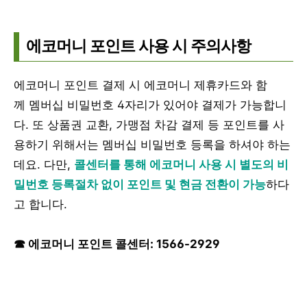
에코머니 포인트 사용 시 주의사항
에코머니 포인트 결제 시 에코머니 제휴카드와 함
께 멤버십 비밀번호 4자리가 있어야 결제가 가능합니
다. 또 상품권 교환, 가맹점 차감 결제 등 포인트를 사
용하기 위해서는 멤버십 비밀번호 등록을 하셔야 하는
데요. 다만,
콜센터를 통해 에코머니 사용 시 별도의 비
밀번호 등록절차 없이 포인트 및 현금 전환이 가능
하다
고 합니다.
☎ 에코머니 포인트 콜센터: 1566-2929