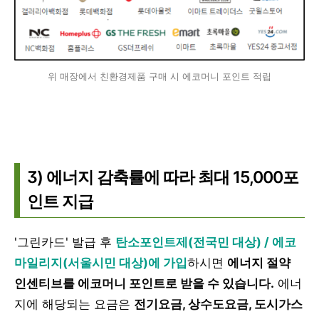
위 매장에서 친환경제품 구매 시 에코머니 포인트 적립
3) 에너지 감축률에 따라 최대 15,000포
인트 지급
'그린카드' 발급 후
탄소포인트제(전국민 대상) / 에코
마일리지(서울시민 대상)에 가입
하시면
에너지 절약
인센티브를 에코머니 포인트로 받을 수 있습니다.
에너
지에 해당되는 요금은
전기요금, 상수도요금, 도시가스