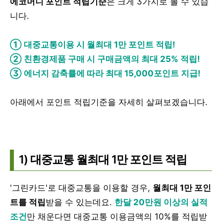
에코머니 포인트 적립기준
은 크게 3가지로 볼 수 있습
니다.
① 대중교통이용 시 월최대 1만 포인트 적립!
② 친환경제품 구매 시 구매금액의 최대 25% 적립!
③ 에너지 감축률에 따라 최대 15,000포인트 지급!
아래에서 포인트 적립기준을 자세히 살펴보겠습니다.
1) 대중교통 월최대 1만 포인트 적립
'그린카드'로 대중교통을 이용할 경우,
월최대 1만 포인
트를 적립
받을 수 있는데요.
한달 20만원 이상의 실적
조건
만 채운다면 대중교통 이용금액의 10%를 적립받