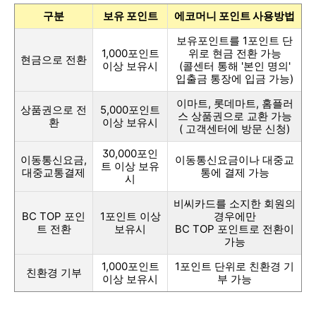
구분
보유 포인트
에코머니 포인트 사용방법
보유포인트를 1포인트 단
1,000포인트
위로 현금 전환 가능
현금으로 전환
이상 보유시
(콜센터 통해 '본인 명의'
입출금 통장에 입금 가능)
이마트, 롯데마트, 홈플러
상품권으로 전
5,000포인트
스 상품권으로 교환 가능
환
이상 보유시
( 고객센터에 방문 신청)
30,000포인
이동통신요금,
이동통신요금이나 대중교
트 이상 보유
대중교통결제
통에 결제 가능
시
비씨카드를 소지한 회원의
BC TOP 포인
1포인트 이상
경우에만
트 전환
보유시
BC TOP 포인트로 전환이
가능
1,000포인트
1포인트 단위로 친환경 기
친환경 기부
이상 보유시
부 가능