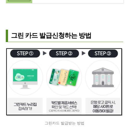
그린 카드 발급신청하는 방법
그린카드 발급받는 방법