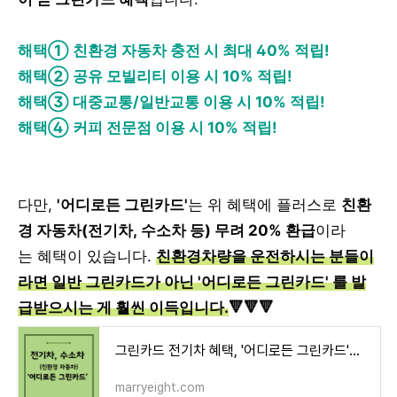
해택① 친환경 자동차 충전 시 최대 40% 적립!
해택② 공유 모빌리티 이용 시 10% 적립!
해택③ 대중교통/일반교통 이용 시 10% 적립!
해택④ 커피 전문점 이용 시 10% 적립!
다만,
'어디로든 그린카드'
는 위 혜택에 플러스로
친환
경 자동차(전기차, 수소차 등) 무려 20% 환급
이라
는 혜택이 있습니다.
친환경차량을 운전하시는 분들이
라면 일반 그린카드가 아닌 '어디로든 그린카드' 를 발
급받으시는 게 훨씬 이득입니다.
🔻🔻🔻
그린카드 전기차 혜택, '어디로든 그린카드'로 월2만원 받는 사람은?
marryeight.com