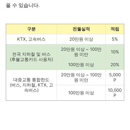
을 수 있습니다.
구분
전월실적
적립
KTX, 고속버스
20만원 이상
5%
20만원 이상 ~ 100만
10%
전국 지하철 및 버스
원 미만
(후불교통카드 사용처)
100만원 이상
20%
20만원 이상 ~ 100만
5,000
대중교통 통합한도
원 미만
P
(버스, 지하철, KTX, 고
속버스)
10,000
100만원 이상
P