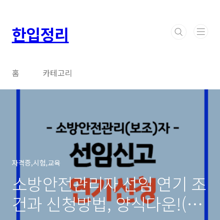
본문 바로가기
한입정리
홈
카테고리
자격증,시험,교육
소방안전관리자 선임 연기 조
건과 신청방법, 양식다운!(2