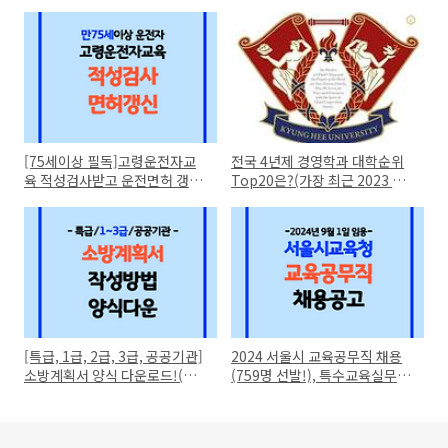
[75세이상 필독]고령운전자교
전국 4년제 경영학과 대학순위
육 적성검사받고 운전면허 갱신
Top20은?(가장 최근 2023 정
하기(+면허시험장 찾기!)
시 기준!)
[특급, 1급, 2급, 3급, 공공기관]
2024 서울시 교육공무직 채용
소방계획서 양식 다운로드!(작
(759명 선발!), 특수교육실무사
성방법과 예시)
응시자격과 월급은?