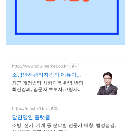
http://www.edu-market.co.kr
광고
소방안전관리자강의 에듀마켓
수강기간 특별연장 이벤트
최근 개정법령 시험과목 완벽 반영
최신강의, 입문자,초보자,고령자도
한방에 합격
https://master1.kr/
광고
달인명인 플랫폼
소방, 전기, 기계 등 분야별 전문가 매칭. 법정점검,