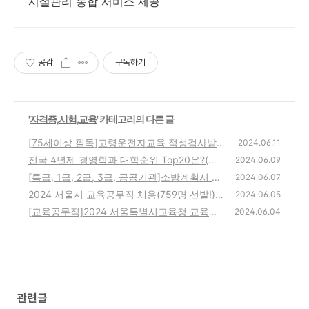
시설관리 통합 서비스 제공
공감
구독하기
'
자격증,시험,교육
' 카테고리의 다른 글
[75세이상 필독]고령운전자교육 적성검사받
2024.06.11
고 운전면허 갱신하기(+면허시험장 찾기!)
전국 4년제 경영학과 대학순위 Top20은?(가
(0)
2024.06.09
장 최근 2023 정시 기준!)
[특급, 1급, 2급, 3급, 공공기관]소방계획서 양
(0)
2024.06.07
식 다운로드!(작성방법과 예시)
2024 서울시 교육공무직 채용(759명 선발!),
(0)
2024.06.05
특수교육실무사 응시자격과 월급은?
[교육공무직]2024 서울특별시교육청 교육공
(0)
2024.06.04
무직 지원(원서접수)하는 방법은?(+자기소개
서, 경력서)
(0)
관련글