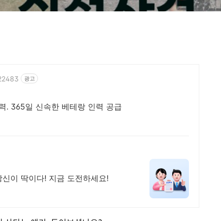
822483
광고
력. 365일 신속한 베테랑 인력 공급
신이 딱이다! 지금 도전하세요!