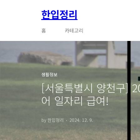
본문 바로가기
한입정리
홈
카테고리
생활정보
[서울특별시 양천구] 2
어 일자리 급여!
by 한입정리
2024. 12. 9.