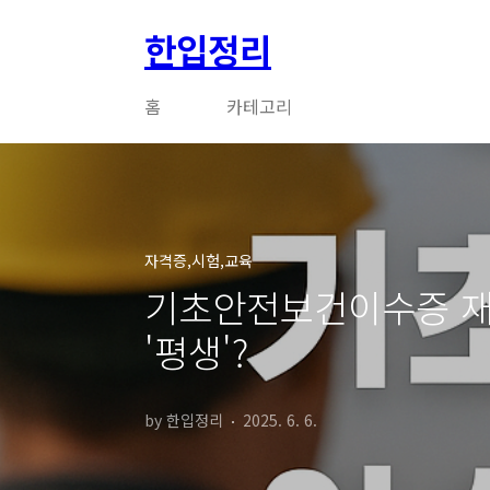
본문 바로가기
한입정리
홈
카테고리
자격증,시험,교육
기초안전보건이수증 재
'평생'?
by 한입정리
2025. 6. 6.